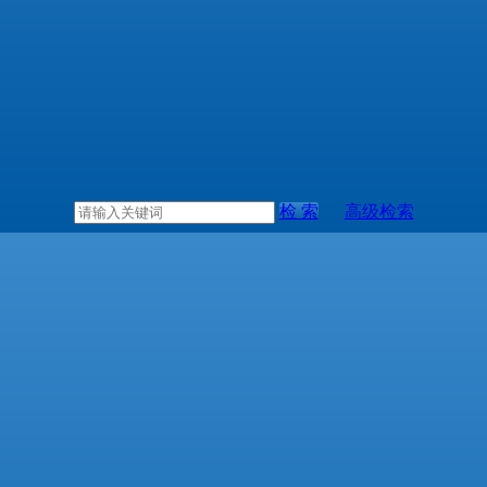
检 索
高级检索