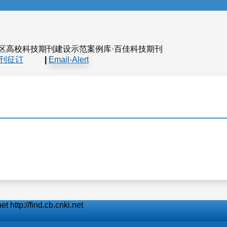
）
地区高校科技期刊建设示范案例库·百佳科技期刊
刊征订
|
Email-Alert
/find.cb.cnki.net